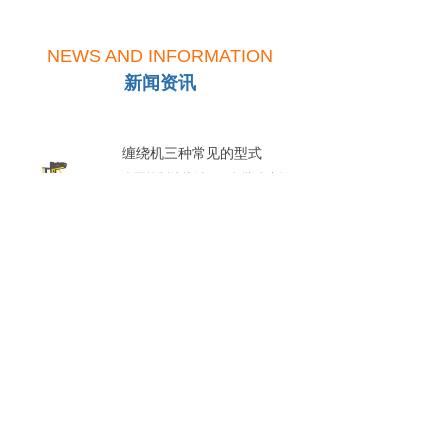
NEWS AND INFORMATION
新闻资讯
缠绕机三种常见的型式
人工控制缠绕过程。包装速度低。
卷辊滑架速度、转盘/旋臂转速、卷
绕为大小不能调整。由人工操作控
2019-07-19
329
넶
制薄膜的裹膜的重叠量、翻边量、
缠绕层数和货物裹膜高度。不能与
自动缠绕机圆盘故障检修及维修方法
生产线连接。
托盘是托盘缠绕机的重要部件之
一，但是托盘每天处于高速运转的
状态下，时间久了会出现一些小故
2019-07-19
578
넶
障，山东鲁佳的技术人员根据平时
经验的积累，总结了以下几个方面
自动缠绕机定期润滑是很重要
仅供参考。
一般来说自动缠绕机的使用频率都
是非常高的，那么设备在长时间使
用后，有些地方是需要进行保养和
2019-07-19
295
넶