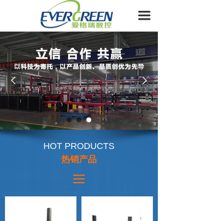
首页
끀
关于我们
产品展示
新闻资讯
넳
넲
生产设备
合作企业
客户服务
HOT PRODUCTS
热销产品
联系我们
끀